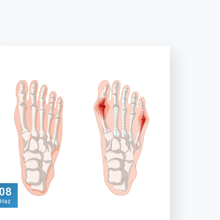
08
Haz