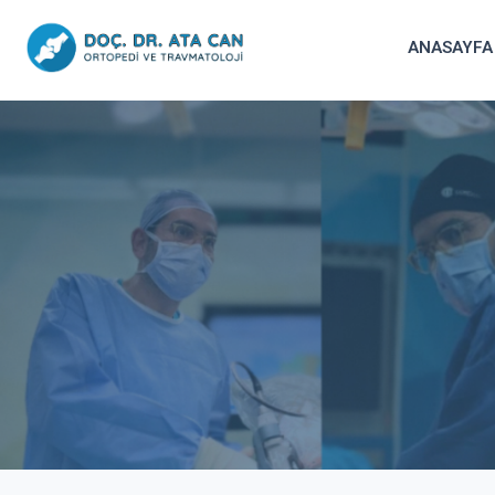
İçeriğe
atla
ANASAYFA